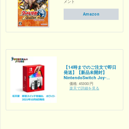
メント
Amazon
【14時までのご注文で即日
発送】【新品未開封】
NintendoSwitch Joy-
Con(L)(R)ホワイト
価格:
45300 円
【2021年10月8日発売モデ
楽天で詳細を見る
ル】有機EL HEG-S-
KAAAA 任天堂 ニンテン
ドー スイッチ ニンテンドー
スイッチ 本体 ゲーム ゲー
ム機 最新 新カラー 新
色 Nintendo Switch