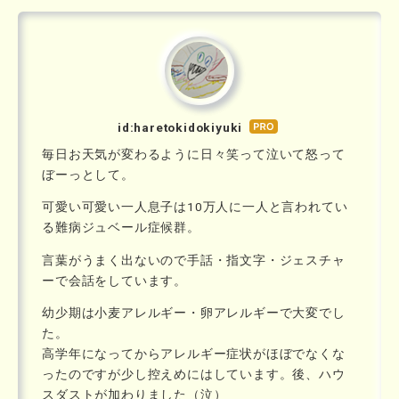
id:haretokidokiyuki
はて
なブ
毎日お天気が変わるように日々笑って泣いて怒って
ログ
ぼーっとして。
Pro
可愛い可愛い一人息子は10万人に一人と言われてい
る難病ジュベール症候群。
言葉がうまく出ないので手話・指文字・ジェスチャ
ーで会話をしています。
幼少期は小麦アレルギー・卵アレルギーで大変でし
た。
高学年になってからアレルギー症状がほぼでなくな
ったのですが少し控えめにはしています。後、ハウ
スダストが加わりました（泣）