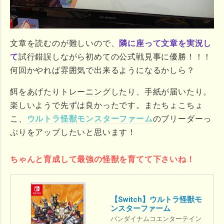
文章を読むのが難しいので、
隣に座って文章を実況し
て
試行錯誤しながら初めての公式戦見事に優勝！！！
何回かやれば雰囲気で出来るようになるかしら？
餌をあげたりト
レーニン
グしたり、手紙が届いたり。
楽しいようで先ずは良かったです。またちょこちょ
こ、
ウルトラ怪獣
モンスターファーム
のブリーダーっ
ぷりをアップしたいと思います！
ちゃんと育成して最強の怪獣を育てて下さいね！
【Switch】ウルトラ怪獣モ
ンスターファーム
バンダイナムコエンターテイン