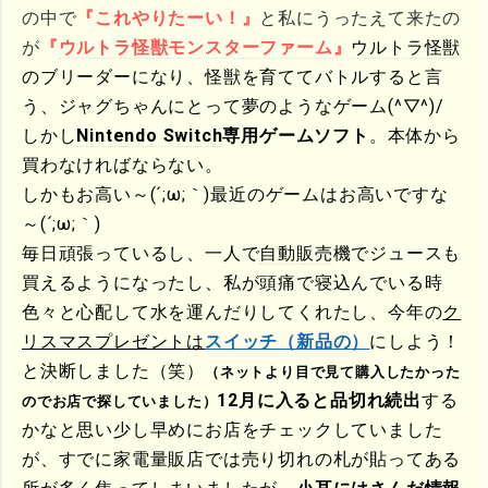
の中で
『これやりたーい！』
と私にうったえて来たの
が
『
ウルトラ怪獣
モンスターファーム
』
ウルトラ怪獣
のブリーダーになり、怪獣を育ててバトルすると言
う、ジャグちゃんにとって夢のようなゲーム(^▽^)/
しかし
Nintendo Switch
専用ゲームソフト
。本体から
買わなければならない。
しかもお高い～(´;ω;｀)最近のゲームはお高いですな
～(´;ω;｀)
毎日頑張っているし、一人で
自動販売
機でジュースも
買えるようになったし、私が頭痛で寝込んでいる時
色々と心配して水を運んだりしてくれたし、今年の
ク
リスマスプレゼントは
スイッチ（新品の）
にしよう！
と決断しました（笑）
（ネットより目で見て購入したかった
12月に入ると品切れ続出
する
のでお店で探していました）
かなと思い少し早めにお店をチェックしていました
が、すでに家電量販店では売り切れの札が貼ってある