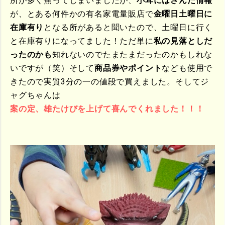
所が多く焦ってしまいましたが、
小耳にはさんだ情報
が、とある何件かの有名家電量販店で
金曜日土曜日に
在庫有り
となる所があると聞いたので、土曜日に行く
と在庫有りになってました！ただ単に
私の見落としだ
ったのかも
知れないのでたまたまだったのかもしれな
いですが（笑）そして
商品券やポイント
なども使用で
きたので実質3分の一の値段で買えました。そしてジ
ャグちゃんは
案の定、雄たけびを上げて喜んでくれました！！！