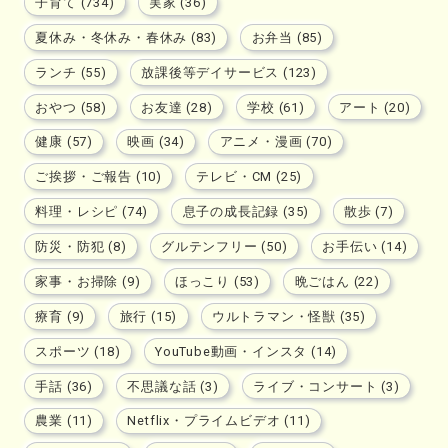
子育て (734)
実家 (36)
夏休み・冬休み・春休み (83)
お弁当 (85)
ランチ (55)
放課後等デイサービス (123)
おやつ (58)
お友達 (28)
学校 (61)
アート (20)
健康 (57)
映画 (34)
アニメ・漫画 (70)
ご挨拶・ご報告 (10)
テレビ・CM (25)
料理・レシピ (74)
息子の成長記録 (35)
散歩 (7)
防災・防犯 (8)
グルテンフリー (50)
お手伝い (14)
家事・お掃除 (9)
ほっこり (53)
晩ごはん (22)
療育 (9)
旅行 (15)
ウルトラマン・怪獣 (35)
スポーツ (18)
YouTube動画・インスタ (14)
手話 (36)
不思議な話 (3)
ライブ・コンサート (3)
農業 (11)
Netflix・プライムビデオ (11)